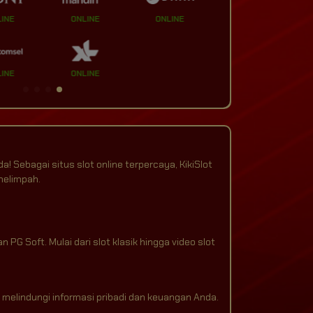
LINE
ONLINE
ONLINE
LINE
ONLINE
da! Sebagai situs slot online terpercaya, KikiSlot
melimpah.
G Soft. Mulai dari slot klasik hingga video slot
 melindungi informasi pribadi dan keuangan Anda.