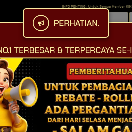
INFO PENTING : Untuk Semua Member KIKISLOT Diu
PERHATIAN.
Casino
Sportsbook
Lottery
Poker
Arcade
 NO.1 TERBESAR & TERPERCAYA SE-