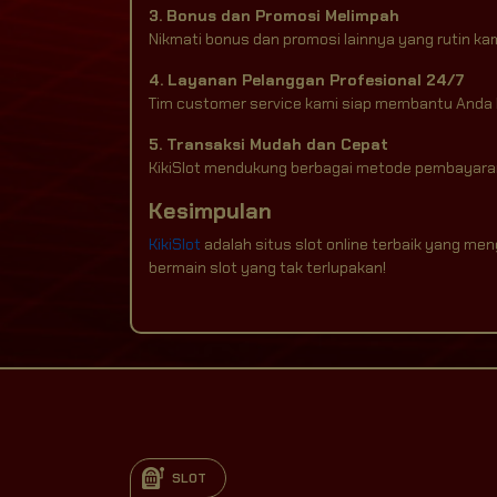
3. Bonus dan Promosi Melimpah
Nikmati bonus dan promosi lainnya yang rutin k
4. Layanan Pelanggan Profesional 24/7
Tim customer service kami siap membantu Anda k
5. Transaksi Mudah dan Cepat
KikiSlot mendukung berbagai metode pembayaran 
Kesimpulan
KikiSlot
adalah situs slot online terbaik yang 
bermain slot yang tak terlupakan!
SLOT