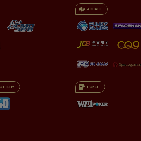
ARCADE
OTTERY
POKER