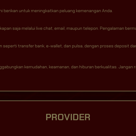
ami berikan untuk meningkatkan peluang kemenangan Anda.
apan saja melalui live chat, email, maupun telepon. Pengalaman ber
seperti transfer bank, e-wallet, dan pulsa, dengan proses deposit d
menggabungkan kemudahan, keamanan, dan hiburan berkualitas. Jangan
PROVIDER