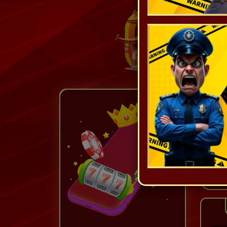
I
S
Layanan Customer