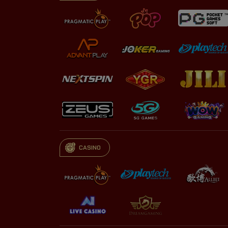
CASINO