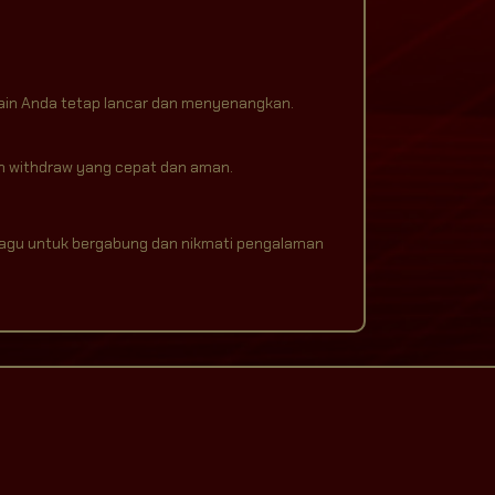
main Anda tetap lancar dan menyenangkan.
an withdraw yang cepat dan aman.
 ragu untuk bergabung dan nikmati pengalaman