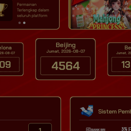
Permainan
Terlengkap dalam
seluruh platform
Beijing
elona
Be
Jumat, 2026-08-07
026-08-07
Jumat, 2
4564
09
1
Sistem Pem
1