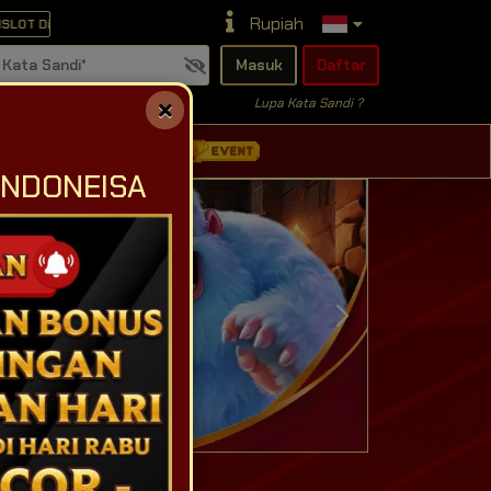
Rupiah
tamakan Mencari Situs Brand Kami DI www.bing.com / www.yahoo.com KIKISL
Masuk
Daftar
Lupa Kata Sandi ?
Berita
Promosi
INDONEISA