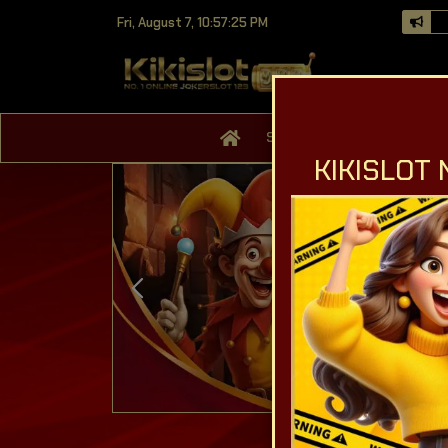
Fri, August 7, 10:57:25 PM
Slot
Live Game
KIKISLOT