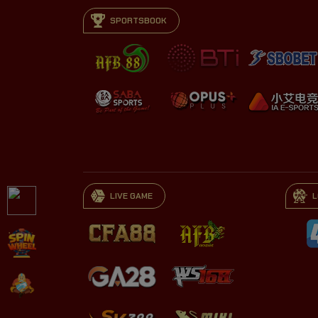
SPORTSBOOK
LIVE GAME
L