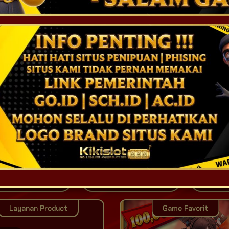
DR
50,348,913,48
PORTSBOOK
SLOT
Layanan Product
Game Favorit