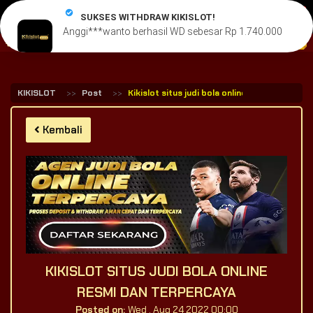
Daftar
Anggi***wanto berhasil WD sebesar Rp 1.740.000
INFO PENTING : Untuk Semua Member KIK
KIKISLOT
Post
Kikislot situs judi bola online resmi dan ter
Kembali
KIKISLOT SITUS JUDI BOLA ONLINE
RESMI DAN TERPERCAYA
Posted on:
Wed , Aug 24 2022 00:00